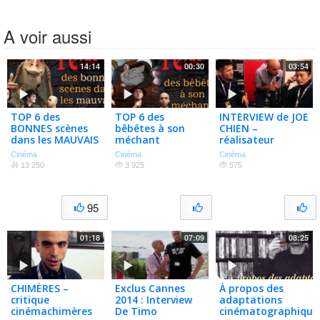
A voir aussi
14:14
00:30
03:54
TOP 6 des
TOP 6 des
INTERVIEW de JOE
BONNES scènes
bêbêtes à son
CHIEN –
dans les MAUVAIS
méchant
réalisateur
films
taïwanais (The
Cinéma
Cinéma
Cinéma
Apostle, Zombie
13 250
3 925
575
108)
95
01:18
07:09
08:25
CHIMÈRES –
Exclus Cannes
À propos des
critique
2014 : Interview
adaptations
cinémachimères
De Timo
cinématographique