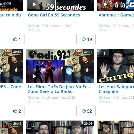
au coin du
Gone Girl En 59 Secondes
Annonce : Gamep
Cinéma
·
5 novembre, 2014
Cinéma
·
18 mars, 2
1 675
575
1
19
30:55
30:14
10
11
ES – Zone
Les Films TirÉs De Jeux VidÉo –
Les Huit Salopar
Zone Geek à La Radio
Cinéphile
Cinéma
·
10 septembre, 2015
Cinéma
·
8 mars, 20
1 975
2 425
2
32
26:43
29:08
14
15