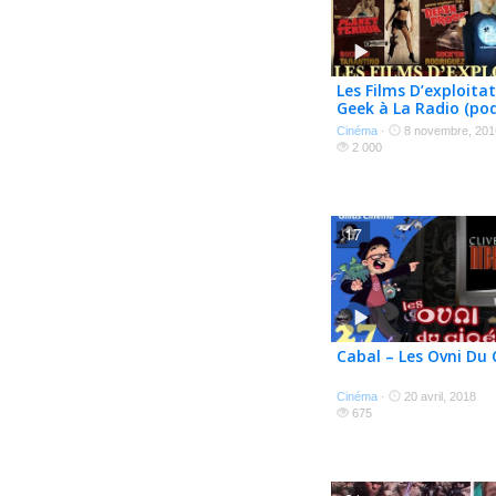
Les Films D’exploita
Geek à La Radio (po
Cinéma
·
8 novembre, 201
2 000
17
Cabal – Les Ovni Du
Cinéma
·
20 avril, 2018
675