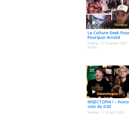
21
La Culture Geek Pour 
Pourquoi Arnold
Shwarzenegger est il 
Cinéma
·
27 janvier, 2020
950
25
INSECTOPIA ! – histo
coin du D20
Cinéma
·
20 août, 2022