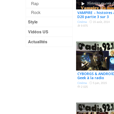
Rap
Rock
VAMPIRE – histoires 
D20 partie 3 sur 3
Style
Cinéma
·
15 août, 2014
9 875
Vidéos US
Actualités
9
CYBORGS & ANDROÏD
Geek à la radio
Cinéma
·
5 juin, 2015
2 025
13