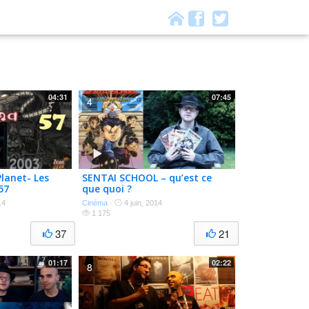
04:31
07:45
4
lanet- Les
SENTAI SCHOOL – qu’est ce
57
que quoi ?
14
Cinéma
·
4 juin, 2014
1 175
37
21
01:17
02:22
8