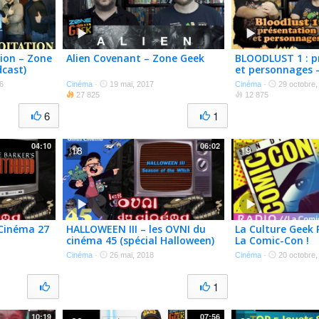
tion – Zone
Alien Covenant – Zone Geek
BLOODLUST 1 : p
dcast)
et personnages –
coin du D20
6
Cinéma
·
19 mai, 2017
Cinéma
·
29 octobre,
27 825
12 875
6
1
04:10
06:02
18
19
 Cinéma 27
HALLOWEEN III – les OVNI du
La Culture Geek P
cinéma 45 (spécial Halloween)
La Comic-Con !
Cinéma
·
26 mai, 2018
Cinéma
·
20 octobre,
1
10:19
07:56