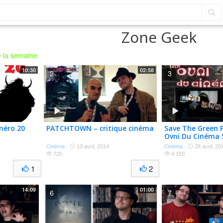
Zone Geek
 la semaine
10:30
02:58
2
3
méro 20
PATCHTOWN – critique cinéma
Save The Green P
Ovni Du Cinéma 
Cinéma
·
13 avril, 2014
Cinéma
·
28 avril, 20
725
4 150
1
2
14:09
01:00
6
7