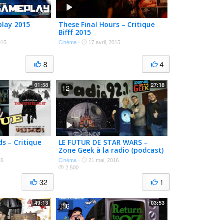
lay 2015
These Final Hours – Critique
Bifff 2015
015
Cinéma
·
17 avril, 2015
8
4
01:58
27:18
12
ds – Critique
LE FUTUR DE STAR WARS –
Zone Geek à la radio (podcast)
16
Cinéma
·
21 mai, 2016
2 500
32
1
49:13
03:53
16