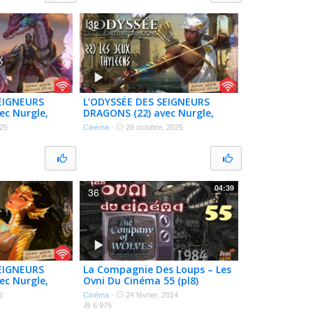
32
EIGNEURS
L’ODYSSÉE DES SEIGNEURS
ec Nurgle,
DRAGONS (22) avec Nurgle,
 @jadenkor02
@nathalie__013, @jadenkor02
025
Cinéma
·
28 octobre, 2025
– Actual Play
04:39
36
EIGNEURS
La Compagnie Des Loups – Les
ec Nurgle,
Ovni Du Cinéma 55 (pl8)
 @jadenkor02
6
Cinéma
·
24 février, 2014
6 975