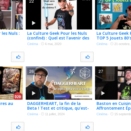
22
23
les Nuls :
La Culture Geek Pour les Nuls
La Culture Geek P
(confiné) : Quel est l’avenir des
TOP 5 Jouets 80’s
si culte ?
salles de cinéma ?
Cinéma
·
6 mai, 2020
Cinéma
·
21 octobre,
26
27
ires au
DAGGERHEART, la fin de la
Baston en Cuisin
Beta ! Test et critique, qu’est-
Affrontement Ép
ce que ça donne ?
Ogre Cuisinier #
Cinéma
·
11 juillet, 2024
Cinéma
·
15 septemb
#eldenring