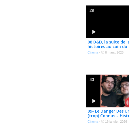
29
08 D&D, la suite de la
histoires au coin du
Podcast
Cinéma
·
8 mars, 2025
33
09- Le Danger Des Un
(trop) Connus – Hist
Coin Du D20 Podcast
Cinéma
·
16 janvier, 2026