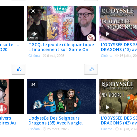
30
31
 suite ! –
TGCQ, le jeu de rôle quantique
L’ODYSSÉE DES S
 D20
– financement sur Game On
DRAGONS (13) av
Tabletop
@nathalie__013,
Cinéma
·
6 mai, 2025
Cinéma
·
16 juillet, 2
– Actual Play
34
35
ivers
L’odyssÉe Des Seigneurs
L’ODYSSÉE DES S
oires Au
Dragons (35) Avec Nurgle,
DRAGONS (43) av
@13media, @jadenkor02 –
@nathalie__013,
Cinéma
·
25 mars, 2026
Cinéma
·
16 juin, 202
Actual Play
– Actual Play