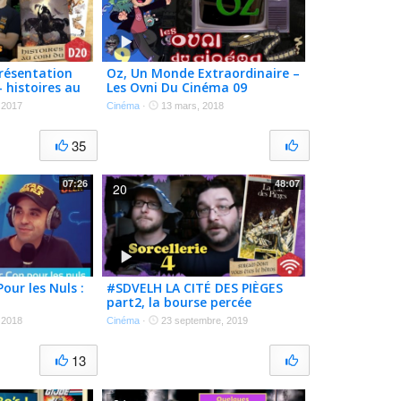
résentation
Oz, Un Monde Extraordinaire –
 histoires au
Les Ovni Du Cinéma 09
 2017
Cinéma
·
13 mars, 2018
35
07:26
48:07
20
our les Nuls :
#SDVELH LA CITÉ DES PIÈGES
part2, la bourse percée
 2018
Cinéma
·
23 septembre, 2019
13