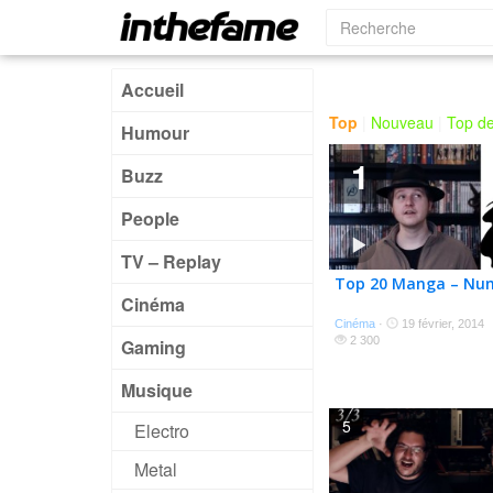
Accueil
Top
|
Nouveau
|
Top de
Humour
1
Buzz
People
TV – Replay
Top 20 Manga – Nu
Cinéma
Cinéma
·
19 février, 2014
2 300
Gaming
Musique
5
Electro
Metal