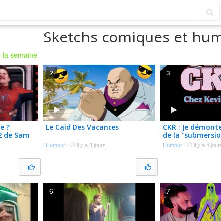
Sketchs comiques et hum
 la semaine
2
3
e ?
Le Caid Des Vacances
CKR : Je démont
2 de Sam
de la "submersio
à Ceuta
Humour
·
il y a 3 jours
Humour
·
il y a 4 jour
6
7