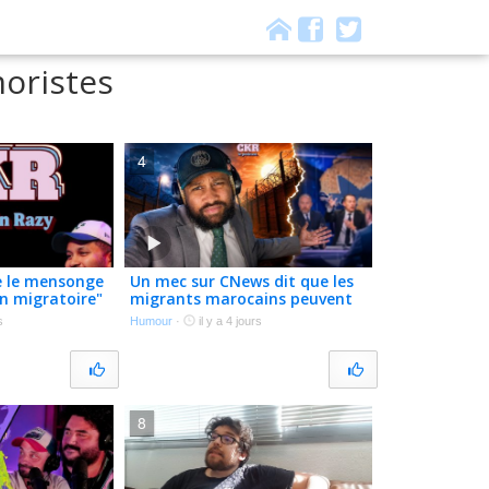
oristes
4
e le mensonge
Un mec sur CNews dit que les
n migratoire"
migrants marocains peuvent
ramener le SIDA ? WESH ?! –
s
Humour
·
il y a 4 jours
CKR E281
8