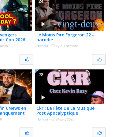
24
vengers
Le Moins Pire Forgeron 22 -
ic Con 2026
parodie
maines
Humour
·
il y a 1 semaine
28
in CNews en
Ckr : La Fête De La Musique
manquement
Post Apocalyptique
CKR E257
26
Humour
·
24 juin, 2026