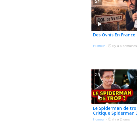
21
Des Ovnis En France
Humour
·
il y a 4 semaines
25
Le Spiderman de tro
Critique Spiderman 
Raimi
Humour
·
il y a 2 jours