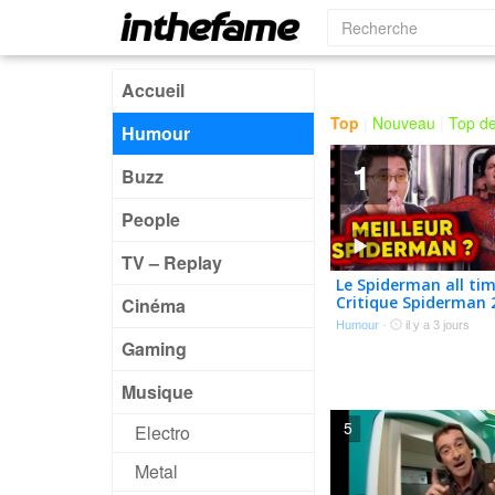
Accueil
Top
|
Nouveau
|
Top de
Humour
1
Buzz
People
TV – Replay
Le Spiderman all tim
Critique Spiderman 
Cinéma
Raimi
Humour
·
il y a 3 jours
Gaming
Musique
5
Electro
Metal