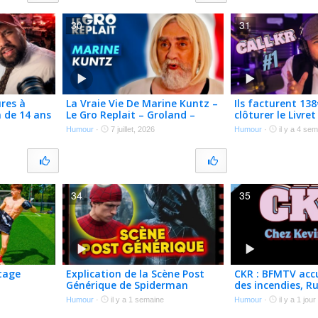
30
31
ures à
La Vraie Vie De Marine Kuntz –
Ils facturent 13
 de 14 ans
Le Gro Replait – Groland –
clôturer le Livre
au – CKR
Canal+
de 8 ans mort d’
Humour
·
7 juillet, 2026
Humour
·
il y a 4 se
CALL KR #1
34
35
tage
Explication de la Scène Post
CKR : BFMTV accu
Générique de Spiderman
des incendies, Ru
Brand New Day
visas, PS à 15€
Humour
·
il y a 1 semaine
Humour
·
il y a 1 jour