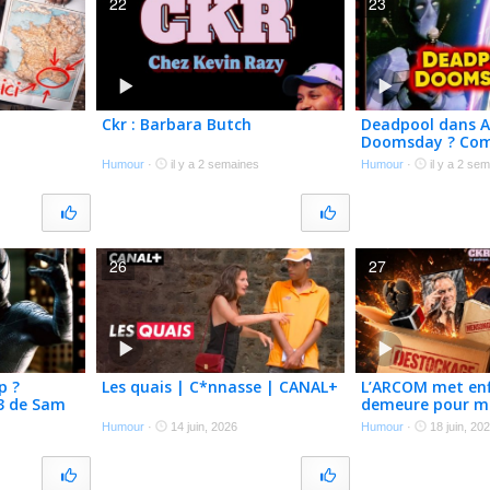
22
23
Ckr : Barbara Butch
Deadpool dans A
Doomsday ? Com
Humour
·
il y a 2 semaines
Humour
·
il y a 2 se
26
27
p ?
Les quais | C*nnasse | CANAL+
L’ARCOM met enf
3 de Sam
demeure pour 
au pluralisme – 
Humour
·
14 juin, 2026
Humour
·
18 juin, 20