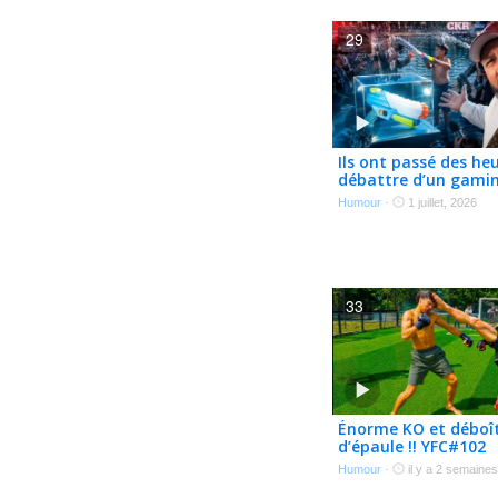
29
Ils ont passé des he
débattre d’un gamin
avec un pistolet à e
Humour
·
1 juillet, 2026
E264
33
Énorme KO et déboî
d’épaule !! YFC#102
Humour
·
il y a 2 semaines