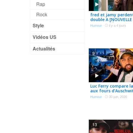
Rap
Rock
fred et jamy perdent
double A [NOUVELLE
REUPLOADÉE]
Style
Humour
·
il y a 4 jours
Vidéos US
Actualités
9
Luc Ferry compare la
aux fours d’Auschwit
le virer. – CKR E263
Humour
·
30 juin, 2026
13