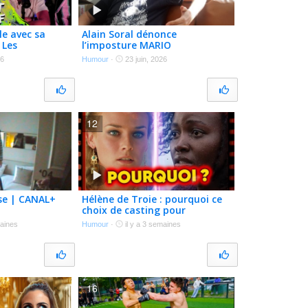
le avec sa
Alain Soral dénonce
 Les
l’imposture MARIO
26
Humour
·
23 juin, 2026
udio (ESPRIT
12
se | CANAL+
Hélène de Troie : pourquoi ce
choix de casting pour
l’Odyssée de Christopher
maines
Humour
·
il y a 3 semaines
Nolan ?
16