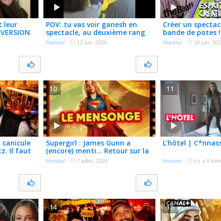
 leur
POV: tu vas voir ganesh en
Créer un spectac
 VERSION
spectacle, au deuxième rang
bande de potes !
Franglaises
Humour
·
12 juin, 2026
Humour
·
18 juin, 20
@saintsauvagest
CRÉATIF)
10
11
 canicule
Supergirl : James Gunn a
L’hôtel | C*nnas
z. Il faut
(encore) menti… Retour sur la
catastrophe industrielle
Humour
·
7 juillet, 2026
Humour
·
il y a 4 se
14
15