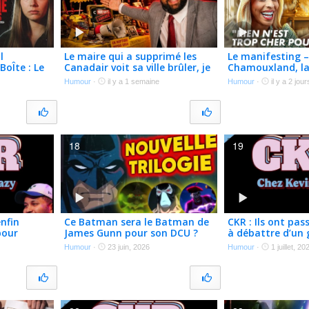
l
Le maire qui a supprimé les
Le manifesting –
oÎte : Le
Canadair voit sa ville brûler, je
Chamouxland, l
a Stites
vous explique – CKR E280
reconstruction
Humour
·
il y a 1 semaine
Humour
·
il y a 2 jour
18
19
nfin
Ce Batman sera le Batman de
CKR : Ils ont pas
pour
James Gunn pour son DCU ?
à débattre d’un
alisme –
Annonce la trilogie de
ans avec un pist
Humour
·
23 juin, 2026
Humour
·
1 juillet, 20
Knightfall
CKR E264