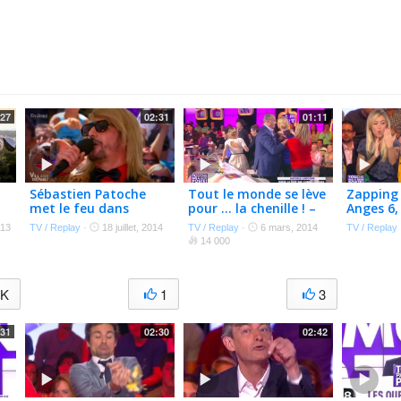
:27
02:31
01:11
Sébastien Patoche
Tout le monde se lève
Zapping 
met le feu dans
pour … la chenille ! –
Anges 6,
Village Départ
TPMP
Marseill
013
TV / Replay
·
18 juillet, 2014
TV / Replay
·
6 mars, 2014
TV / Replay
Valleys,
14 000
Show…
1K
1
3
:31
02:30
02:42