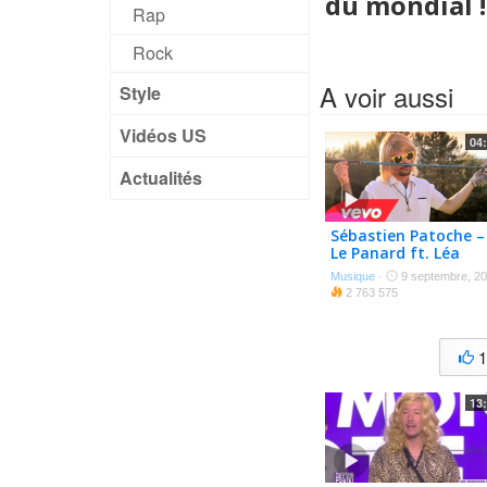
du mondial !
Rap
Rock
A voir aussi
Style
Vidéos US
04
Actualités
Sébastien Patoche –
Le Panard ft. Léa
Léonard
Musique
·
9 septembre, 2
2 763 575
13