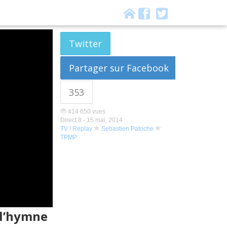
Twitter
Partager sur Facebook
353
414 650 vues
Direct 8 -
15 mai, 2014
TV / Replay
Sebastien Patoche
TPMP
 l’hymne