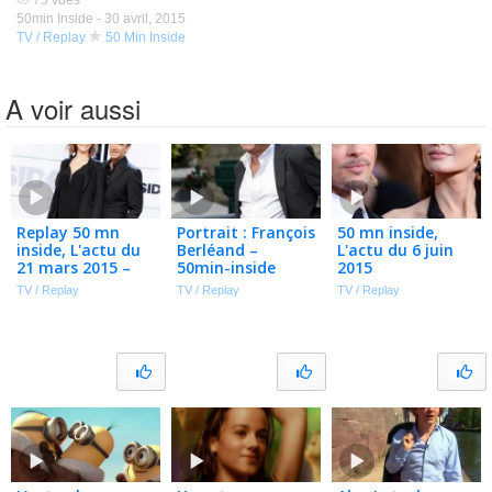
75 vues
50min Inside -
30 avril, 2015
TV / Replay
50 Min Inside
A voir aussi
Replay 50 mn
Portrait : François
50 mn inside,
inside, L'actu du
Berléand –
L'actu du 6 juin
21 mars 2015 –
50min-inside
2015
50min-inside
TV / Replay
TV / Replay
TV / Replay