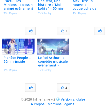
L’actu : les
Une star, une
Alex Lutz, la
Minions, le dessin
histoire : "Moi
nouvelle
animé événement
Lolita" – 50min-
coqueluche de
– 50min-inside
inside
l'humour –
TV / Replay
TV / Replay
TV / Replay
50min-inside
7
Planète People –
Le Roi Arthur, la
50min-inside
comédie musicale
événement –
50min-inside
TV / Replay
TV / Replay
4
© 2026 InTheFame v.2
Version anglaise
A Propos
Mentions Légales