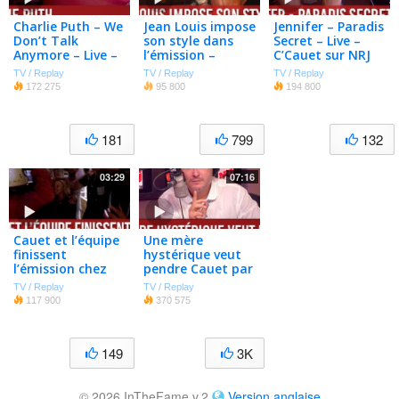
Charlie Puth – We
Jean Louis impose
Jennifer – Paradis
Don’t Talk
son style dans
Secret – Live –
Anymore – Live –
l’émission –
C’Cauet sur NRJ
C’Cauet sur NRJ
C’Cauet sur NRJ
TV / Replay
TV / Replay
TV / Replay
172 275
95 800
194 800
181
799
132
03:29
07:16
Cauet et l’équipe
Une mère
finissent
hystérique veut
l’émission chez
pendre Cauet par
un auditeur –
la peau des c***
TV / Replay
TV / Replay
C’Cauet sur NRJ
– C’Cauet sur NRJ
117 900
370 575
149
3K
© 2026 InTheFame v.2
Version anglaise