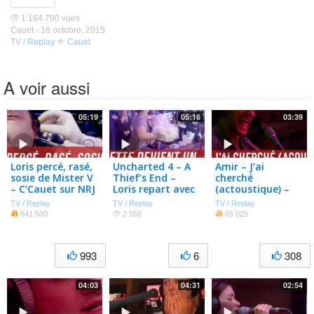
1 164 700 vues
Cauet -
16 octobre, 2015
TV / Replay
Cauet
A voir aussi
05:19
05:16
03:39
Loris percé, rasé,
Uncharted 4 – A
Amir – J’ai
sosie de Mister V
Thief’s End –
cherché
– C’Cauet sur NRJ
Loris repart avec
(actoustique) –
la meuf d’un gars
Live – C’Cauet sur
TV / Replay
TV / Replay
TV / Replay
– C’Cauet sur NRJ
NRJ
841 500
2 550
65 025
993
6
308
04:03
04:31
02:54