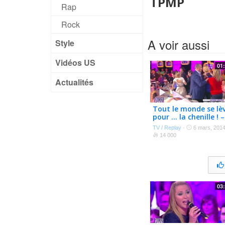
TPMP
Rap
Rock
A voir aussi
Style
Vidéos US
01
Actualités
Tout le monde se lè
pour … la chenille ! –
TPMP
TV / Replay
·
6 mars, 201
14 000
03