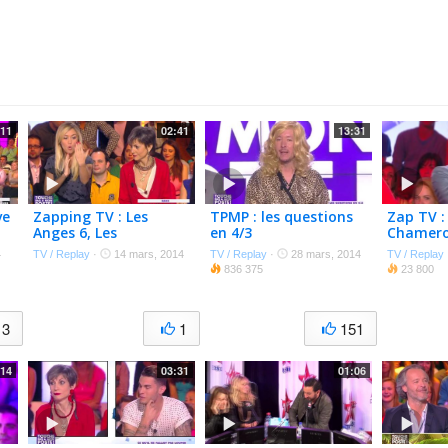
:11
02:41
13:31
ve
Zapping TV : Les
TPMP : les questions
Zap TV :
Anges 6, Les
en 4/3
Chamero
Marseillais, The
une pat
4
TV / Replay
·
14 mars, 2014
TV / Replay
·
28 mars, 2014
TV / Replay
Valleys, TPMP, Claudy
TPMP
836 375
23 800
Show…
3
1
151
:14
03:31
01:06