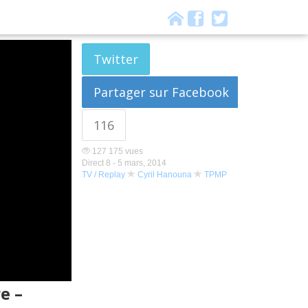
Twitter
Partager sur Facebook
116
127 175 vues
Direct 8 -
5 mars, 2014
TV / Replay
Cyril Hanouna
TPMP
e –