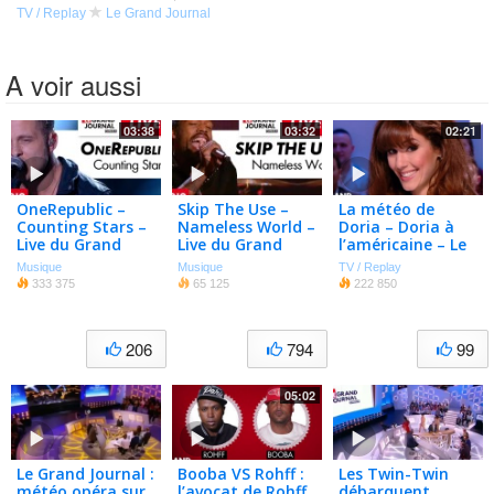
TV / Replay
Le Grand Journal
A voir aussi
03:38
03:32
02:21
OneRepublic –
Skip The Use –
La météo de
Counting Stars –
Nameless World –
Doria – Doria à
Live du Grand
Live du Grand
l’américaine – Le
Journal
Journal
Grand Journal
Musique
Musique
TV / Replay
333 375
65 125
222 850
206
794
99
05:02
Le Grand Journal :
Booba VS Rohff :
Les Twin-Twin
météo opéra sur
l’avocat de Rohff
débarquent