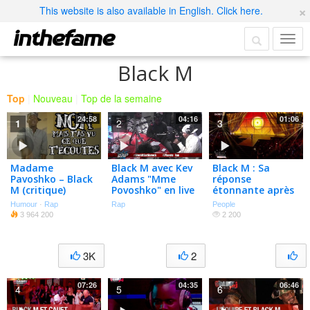
×
This website is also available in English. Click here.
Black M
Top
|
Nouveau
|
Top de la semaine
24:58
04:16
01:06
1
2
3
Madame
Black M avec Kev
Black M : Sa
Pavoshko – Black
Adams "Mme
réponse
M (critique)
Povoshko" en live
étonnante après
dans Planète Rap
la polémique
Humour
·
Rap
Rap
People
autour de son
3 964 200
2 200
concert de neuf
minutes
3K
2
07:26
04:35
06:46
4
5
6