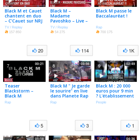
Black M et Cauet
Black M –
Black M passe le
chantent en duo
Madame
Baccalauréat !
– C’Cauet sur NRJ
Pavoshko – Live –
C’Cauet sur NRJ
TV / Replay
TV / Replay
Rap
157 850
54 275
700 175
20
114
1K
00:21
03:56
02:49
7
8
9
Teaser
Black M " Je garde
Black M : 20 000
Blackstorm –
le sourire" en live
euros pour 9 min
Black M
dans Planete Rap
? L'établissement
"Le Moulin"
Rap
Rap
People
s'explique !
(EXCLU)
5
3
1
01:18
04:36