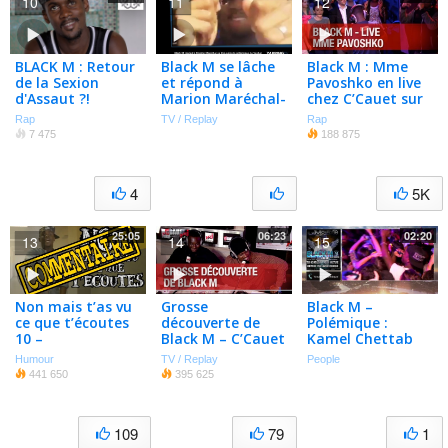
10
11
12
BLACK M : Retour
Black M se lâche
Black M : Mme
de la Sexion
et répond à
Pavoshko en live
d'Assaut ?!
Marion Maréchal-
chez C’Cauet sur
Le Pen après la
NRJ
Rap
TV / Replay
Rap
polémique de
7 475
188 875
Verdun (Vidéo)
4
5K
25:05
06:23
02:20
13
14
15
Non mais t’as vu
Grosse
Black M –
ce que t’écoutes
découverte de
Polémique :
10 –
Black M – C’Cauet
Kamel Chettab
Commentaire
sur NRJ
donne sa version
Humour
TV / Replay
People
"Soit il voulait du
441 650
395 625
buzz, soit il ne…
109
79
1