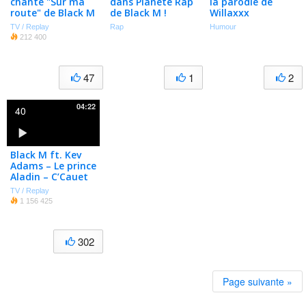
chante "Sur ma
dans Planète Rap
la parodie de
route" de Black M
de Black M !
Willaxxx
dans TPMP
"Madame
TV / Replay
Rap
Humour
Kimono"
212 400
47
1
2
04:22
40
Black M ft. Kev
Adams – Le prince
Aladin – C’Cauet
sur NRJ
TV / Replay
1 156 425
302
Page suivante »