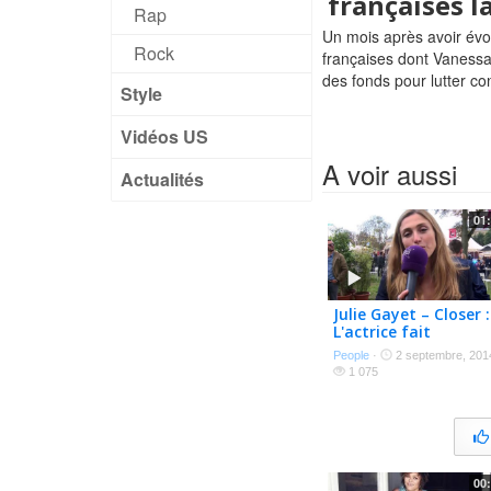
françaises 
Rap
Un mois après avoir évoq
Rock
françaises dont Vanessa 
des fonds pour lutter con
Style
Vidéos US
A voir aussi
Actualités
01
Julie Gayet – Closer :
L'actrice fait
condamner le
People
·
2 septembre, 201
magazine
1 075
00