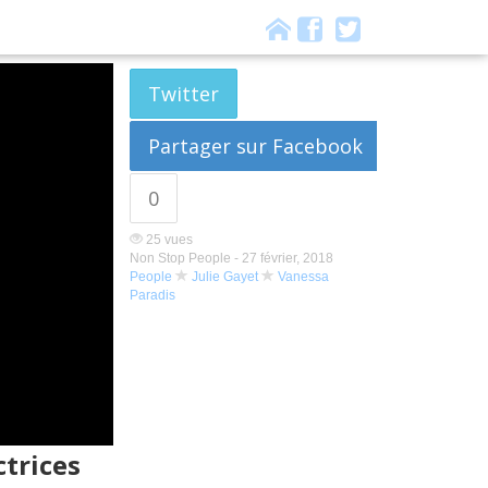
Twitter
Partager sur Facebook
0
25 vues
Non Stop People -
27 février, 2018
People
Julie Gayet
Vanessa
Paradis
ctrices