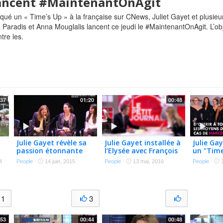
lancent #MaintenantOnAgit
ué un « Time’s Up » à la française sur CNews, Juliet Gayet et plusieur
Paradis et Anna Mouglalis lancent ce jeudi le #MaintenantOnAgit. L’obje
tre les.
:37
01:20
00:48
Julie Gayet révèle sa
Julie Gayet installée à
Julie Ga
passion étonnante
l’Elysée avec François
un "Time
'Vidéo)
Hollande ? Le
français
4
People
·
14 juin, 2015
People
·
13 mai, 2016
People
·
3
quotidien du couple
contre l
dévoilé ! (vidéo)
sexuel
1
3
:53
00:44
00:48