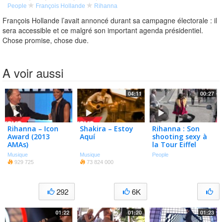
People
François Hollande
Rihanna
François Hollande l’avait annoncé durant sa campagne électorale : il
sera accessible et ce malgré son important agenda présidentiel.
Chose promise, chose due.
A voir aussi
04:11
00:27
Rihanna – Icon
Shakira – Estoy
Rihanna : Son
Award (2013
Aquí
shooting sexy à
AMAs)
la Tour Eiffel
(video)
Musique
Musique
People
929 725
73 824 000
292
6K
01:22
01:20
01:23