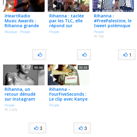
iHeartRadio
Rihanna : taclée
Rihanna :
Music Awards :
par les TLC, elle
#FreePalestine, le
Rihanna grande
répond sur
tweet polémique
gagnante, le
Twitter !
Musique
·
People
People
People
palmarès
700
complet
1
00:56
00:55
Rihanna, un
Rihanna –
retour dénudé
FourFiveSeconds :
sur Instagram
Le clip avec Kanye
West et Paul
People
People
McCartney
1 075
dévoilé
3
3