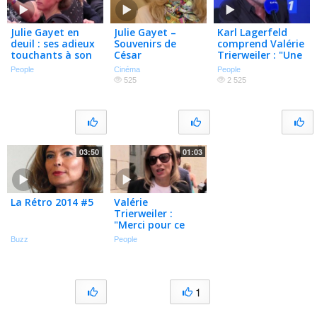
Julie Gayet en
Julie Gayet –
Karl Lagerfeld
deuil : ses adieux
Souvenirs de
comprend Valérie
touchants à son
César
Trierweiler : "Une
grand-père sur
femme qui se
People
Cinéma
People
Instagram
venge, c'est très
525
2 525
bien"
03:50
01:03
La Rétro 2014 #5
Valérie
Trierweiler :
"Merci pour ce
moment", la date
Buzz
People
du film dévoilée ?
"J'en parlerai
après 2017"
1