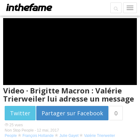
Video · Brigitte Macron : Valérie
Trierweiler lui adresse un message
Twitter
Partager sur Facebook
0
25 vues
Non Stop People -
12 mai, 2017
People
François Hollande
Julie Gayet
Valérie Trierweiler