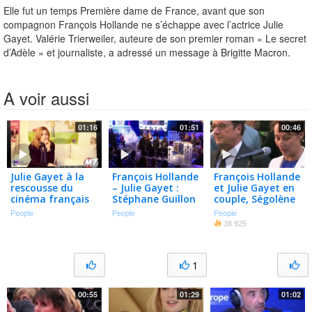
Elle fut un temps Première dame de France, avant que son
compagnon François Hollande ne s’échappe avec l’actrice Julie
Gayet. Valérie Trierweiler, auteure de son premier roman « Le secret
d’Adèle » et journaliste, a adressé un message à Brigitte Macron.
A voir aussi
01:16
01:51
00:46
Julie Gayet à la
François Hollande
François Hollande
rescousse du
– Julie Gayet :
et Julie Gayet en
cinéma français
Stéphane Guillon
couple, Ségolène
assure qu'il ne
Royal a "savouré
People
People
People
savait rien dans
cette vengeance"
38 925
ONPC
1
00:55
01:29
01:02