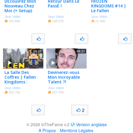
DÉcouvrez Mon
Retour Dans Le
FROZEN
Nouveau Chez
PassÉ !
KINGDOMS #14 |
Moi (+ Setup)
Le Fallen
Kingdoms du
Jeux Vidéo
Jeux Vidéo
Jeux Vidéo
passé !
341 650
138 575
21 400
24:27
09:21
La Salle Des
Devinerez-vous
Coffres | Fallen
Mon Incroyable
Kingdoms :
Talent ?!
Nordique #04
Jeux Vidéo
Jeux Vidéo
252 750
107 700
2
© 2026 InTheFame v.2
Version anglaise
A Propos
Mentions Légales