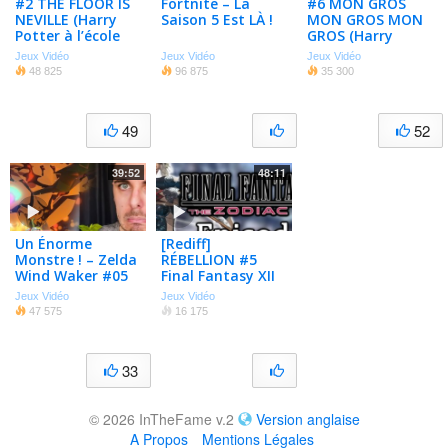
#2 THE FLOOR IS
Fortnite – La
#6 MON GROS
NEVILLE (Harry
Saison 5 Est LÀ !
MON GROS MON
Potter à l’école
GROS (Harry
des sorciers PS1)
Potter à l’école
Jeux Vidéo
Jeux Vidéo
Jeux Vidéo
des sorciers PS1)
48 825
96 875
35 300
49
52
39:52
48:11
Un Énorme
[Rediff]
Monstre ! – Zelda
RÉBELLION #5
Wind Waker #05
Final Fantasy XII
The Zodiac Age
Jeux Vidéo
Jeux Vidéo
47 575
16 175
33
© 2026 InTheFame v.2
Version anglaise
A Propos
Mentions Légales