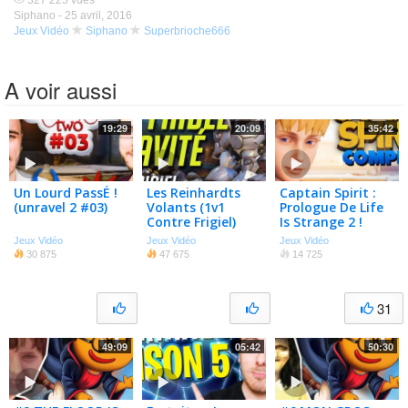
327 225 vues
Siphano -
25 avril, 2016
Jeux Vidéo
Siphano
Superbrioche666
A voir aussi
19:29
20:09
35:42
Un Lourd PassÉ !
Les Reinhardts
Captain Spirit :
(unravel 2 #03)
Volants (1v1
Prologue De Life
Contre Frigiel)
Is Strange 2 !
[complet] [fr]
Jeux Vidéo
Jeux Vidéo
Jeux Vidéo
30 875
47 675
14 725
31
49:09
05:42
50:30