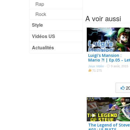
Rap
Rock
A voir aussi
Style
25
Vidéos US
Actualités
Luigi’s Mansion :
Mario ?! | Ep.05 – Let
Play
Jeux Vidéo
·
9 août, 2015
71 275
2
22
The Legend of Steve
#03 : LE PUITS