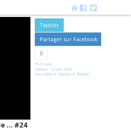
Twitter
Partager sur Facebook
0
25 vues
Siphano -
13 juin, 2020
Jeux Vidéo
Siphano
Twilight
ble … #24