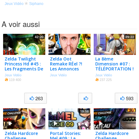
Jeux Vidéo
Siphano
A voir aussi
42:20
29:22
Zelda Twilight
Zelda Oot
La 8ème
Princess Hd #45 :
Remake RÉel ?!
Dimension #07 :
Les Fragments De
Les Annonces
TÉLÉPORTATION !
Coeur
Historiques De
Jeux Vidéo
Jeux Vidéo
Jeux Vidéo
Nintendo !!! 🚨🚨
119 400
237 225
🚨
263
593
19:58
Zelda Hardcore
Portal Stories:
Zelda Hardcore
Challenge
Mel #09 : La
Challenge