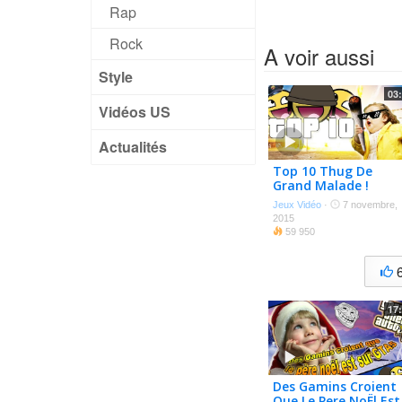
Rap
Rock
A voir aussi
Style
03
Vidéos US
Actualités
Top 10 Thug De
Grand Malade !
Jeux Vidéo
·
7 novembre,
2015
59 950
17
Des Gamins Croient
Que Le Pere NoËl Est