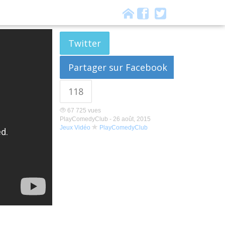
Twitter
Partager sur Facebook
118
67 725 vues
PlayComedyClub -
26 août, 2015
Jeux Vidéo
PlayComedyClub