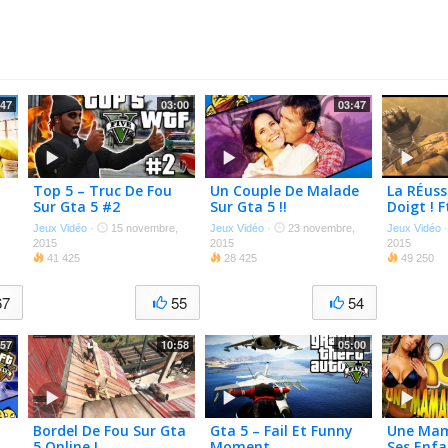
:47
03:00
03:47
Top 5 – Truc De Fou
Un Couple De Malade
La RÉuss
Sur Gta 5 #2
Sur Gta 5 !!
Doigt ! 
Jeux Vidéo
·
15 novembre,
Jeux Vidéo
·
23 novembre,
Jeux Vidéo
2015
2015
2015
41 425
28 425
49 250
67
55
54
:57
10:58
05:00
Bordel De Fou Sur Gta
Gta 5 – Fail Et Funny
Une Mam
5 Online !
Moment
Ses Enfa