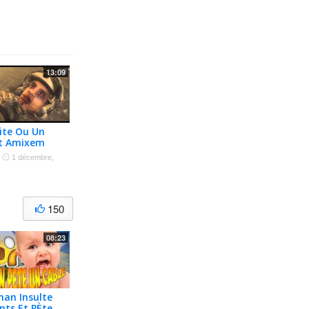
13:09
ite Ou Un
Ft Amixem
·
1 décembre,
150
08:23
an Insulte
nts Et PÈte