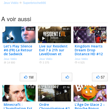
Jeux Vidéo
Superbrioche666
A voir aussi
33:24
00:41
33:23
Let’s Play Silence
Live sur Resident
Kingdom Hearts
#6 (FR) Le Retour
Evil 7 à 21h sur
Dream Drop
de Sadwick
LevelDown et
Distance HD #12
Youtube
Suivez cette
Jeux Vidéo
Jeux Vidéo
Jeux Vidéo
Baleine !
14 900
3 375
4 925
1M
57
11:59
27:16
17:08
Minecraft :
Ordre
L’Âge De Glace 2 –
L’humiliation Est
Chronologique #2
Brioche Bonus