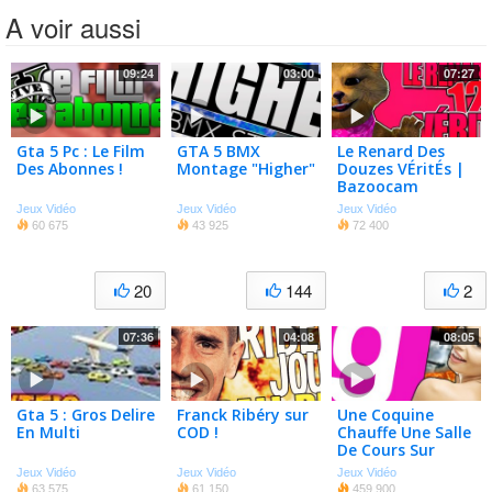
A voir aussi
09:24
03:00
07:27
Gta 5 Pc : Le Film
GTA 5 BMX
Le Renard Des
Des Abonnes !
Montage "Higher"
Douzes VÉritÉs |
Bazoocam
Jeux Vidéo
Jeux Vidéo
Jeux Vidéo
60 675
43 925
72 400
20
144
2
07:36
04:08
08:05
Gta 5 : Gros Delire
Franck Ribéry sur
Une Coquine
En Multi
COD !
Chauffe Une Salle
De Cours Sur
Garry’s Mod !
Jeux Vidéo
Jeux Vidéo
Jeux Vidéo
63 575
61 150
459 900