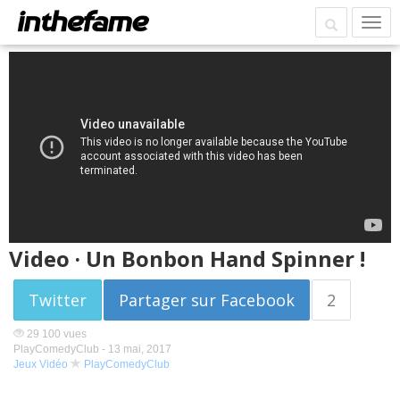
Video · Un Bonbon Hand Spinner !
Twitter
Partager sur Facebook
2
29 100 vues
PlayComedyClub -
13 mai, 2017
Jeux Vidéo
PlayComedyClub