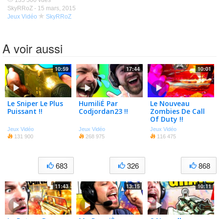
135 500 vues
SkyRRoZ -
15 mars, 2015
Jeux Vidéo
SkyRRoZ
A voir aussi
10:59
17:44
10:01
Le Sniper Le Plus
HumiliÉ Par
Le Nouveau
Puissant !!
Codjordan23 !!
Zombies De Call
Of Duty !!
Jeux Vidéo
Jeux Vidéo
Jeux Vidéo
131 900
268 975
116 475
683
326
868
11:43
13:15
10:11