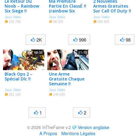
Le Retour Du
Ma PremiÈre
2 Nouvelles
Noob – Rainbow
Partie En ClassÉ !!
Armes Gratuites
Six Siege !!
(rainbow Six
Sur Call Of Duty !!
Siege)
Jeux Vidéo
Jeux Vidéo
Jeux Vidéo
105 700
58 200
365 825
2K
996
98
10:33
11:13
Black Ops 2 –
Une Arme
Spécial Dlc !!
Gratuite Chaque
Semaine !!
Jeux Vidéo
Jeux Vidéo
281 100
248 625
1
2
© 2026 InTheFame v.2
Version anglaise
A Propos
Mentions Légales