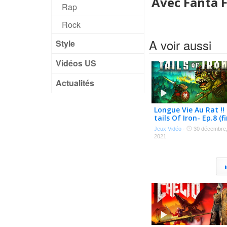
Avec Fanta F
Rap
Rock
A voir aussi
Style
Vidéos US
Actualités
Longue Vie Au Rat !! 
tails Of Iron- Ep.8 (fi
Jeux Vidéo
·
30 décembre
2021