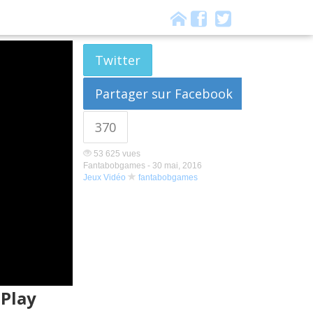
Twitter
Partager sur Facebook
370
53 625 vues
Fantabobgames -
30 mai, 2016
Jeux Vidéo
fantabobgames
 Play