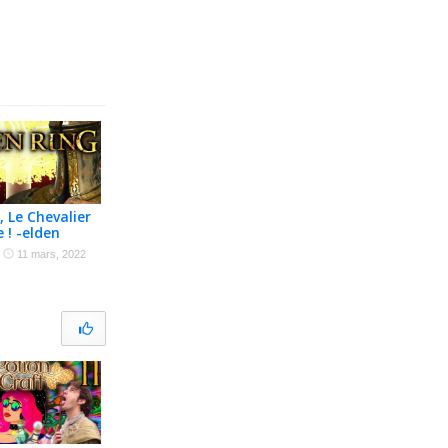
, Le Chevalier
e ! -elden
apillonnage]
·
11 mars, 2022