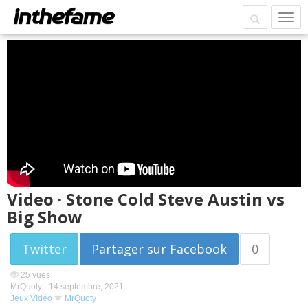
Video · Stone Cold Steve Austin vs
Big Show
Twitter
Partager sur Facebook
0
25 vues
MrQuoty -
14 septembre, 2021
Jeux Vidéo
MrQuoty