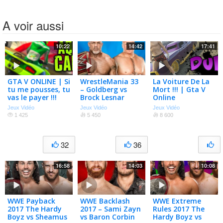
A voir aussi
10:22
14:42
17:41
GTA V ONLINE | Si
WrestleMania 33
La Voiture De La
tu me pousses, tu
– Goldberg vs
Mort !!! | Gta V
vas le payer !!!
Brock Lesnar
Online
Jeux Vidéo
Jeux Vidéo
Jeux Vidéo
1 425
5 450
8 600
32
36
16:58
14:03
10:08
WWE Payback
WWE Backlash
WWE Extreme
2017 The Hardy
2017 – Sami Zayn
Rules 2017 The
Boyz vs Sheamus
vs Baron Corbin
Hardy Boyz vs