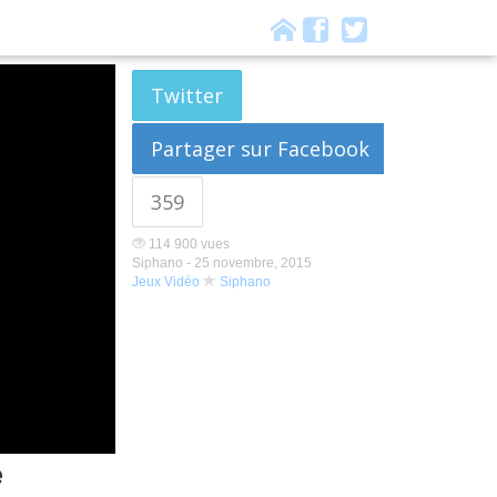
Twitter
Partager sur Facebook
359
114 900 vues
Siphano -
25 novembre, 2015
Jeux Vidéo
Siphano
e