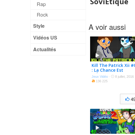
SoviÉtique
Rap
Rock
A voir aussi
Style
Vidéos US
20
Actualités
Kill The Patrick Xii #
: La Chance Est
PrÉsente !
Jeux Vidéo
·
8 juillet, 2016
136 225
4
20