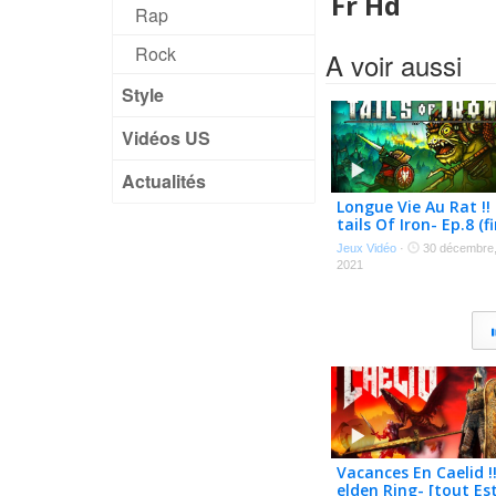
Fr Hd
Rap
Rock
A voir aussi
Style
Vidéos US
Actualités
Longue Vie Au Rat !! 
tails Of Iron- Ep.8 (fi
Jeux Vidéo
·
30 décembre
2021
Vacances En Caelid !!
elden Ring- [tout Es