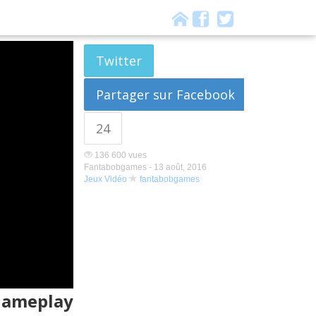
Twitter
Partager sur Facebook
24
136 600 vues
Fantabobgames -
13 août, 2016
Jeux Vidéo
fantabobgames
 Gameplay