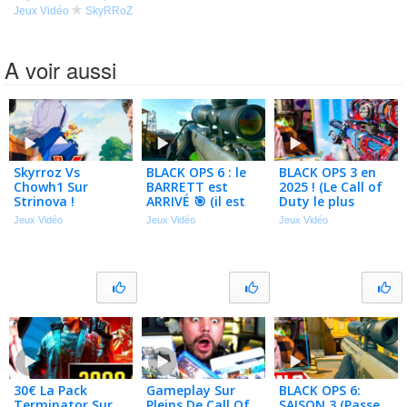
Jeux Vidéo
SkyRRoZ
A voir aussi
Skyrroz Vs
BLACK OPS 6 : le
BLACK OPS 3 en
Chowh1 Sur
BARRETT est
2025 ! (Le Call of
Strinova !
ARRIVÉ 🎯 (il est
Duty le plus
(nouveau Jeu)
trop fort)
vendu au monde)
Jeux Vidéo
Jeux Vidéo
Jeux Vidéo
30€ La Pack
Gameplay Sur
BLACK OPS 6:
Terminator Sur
Pleins De Call Of
SAISON 3 (Passe