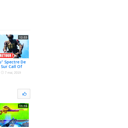
12:53
" Spectre De
Sur Call Of
 !!
·
7 mai, 2019
11:15