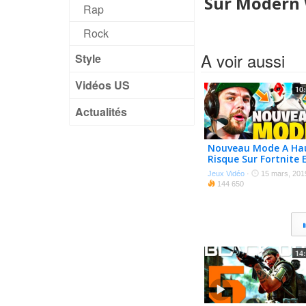
Sur Modern W
Rap
Rock
A voir aussi
Style
Vidéos US
10
Actualités
Nouveau Mode A Ha
Risque Sur Fortnite 
Solo Vs Squad !!
Jeux Vidéo
·
15 mars, 201
144 650
14