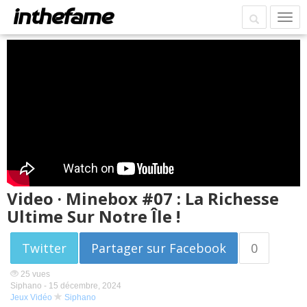
Video · Minebox #07 : La Richesse
Ultime Sur Notre Île !
Twitter
Partager sur Facebook
0
25 vues
Siphano -
15 décembre, 2024
Jeux Vidéo
Siphano