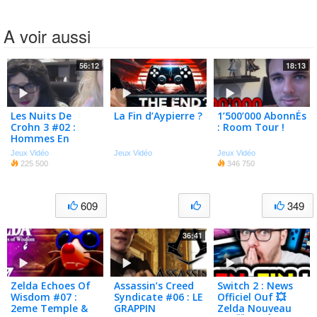
A voir aussi
56:12
18:13
Les Nuits De
La Fin d’Aypierre ?
1’500’000 AbonnÉs
Crohn 3 #02 :
: Room Tour !
Hommes En
Femmes &
Jeux Vidéo
Jeux Vidéo
Jeux Vidéo
Blondie Punk !
225 500
346 750
609
349
36:41
Zelda Echoes Of
Assassin’s Creed
Switch 2 : News
Wisdom #07 :
Syndicate #06 : LE
Officiel Ouf 💥
2eme Temple &
GRAPPIN
Zelda Nouveau