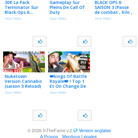
30€ La Pack
Gameplay Sur
BLACK OPS 6:
Terminator Sur
Pleins De Call Of
SAISON 3 (Passe
Black Ops 6…
Duty
de combat , Kilo ,
HDR et Firing
Jeux Vidéo
Jeux Vidéo
Jeux Vidéo
Range)
Nuketown
👑kings Of Battle
Version Cannabis
Royale👑 ! Top 1
(saison 3 Reload)
Et On Change De
Jeu … (warzone ,
Jeux Vidéo
Jeux Vidéo
Pubg…)
© 2026 InTheFame v.2
Version anglaise
A Propos
Mentions Légales