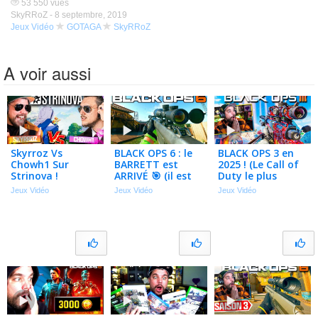
53 550 vues
SkyRRoZ -
8 septembre, 2019
Jeux Vidéo
GOTAGA
SkyRRoZ
A voir aussi
Skyrroz Vs
BLACK OPS 6 : le
BLACK OPS 3 en
Chowh1 Sur
BARRETT est
2025 ! (Le Call of
Strinova !
ARRIVÉ 🎯 (il est
Duty le plus
(nouveau Jeu)
trop fort)
vendu au monde)
Jeux Vidéo
Jeux Vidéo
Jeux Vidéo