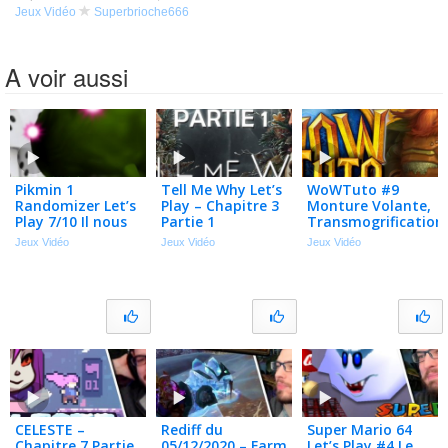
Jeux Vidéo
Superbrioche666
A voir aussi
Pikmin 1
Tell Me Why Let’s
WoWTuto #9
Randomizer Let’s
Play – Chapitre 3
Monture Volante,
Play 7/10 Il nous
Partie 1
Transmogrification,
attendait
(Gameplay FR)
Banque du Vide
Jeux Vidéo
Jeux Vidéo
Jeux Vidéo
patiemment
(Guide World of
(Gameplay FR)
Warcraft)
CELESTE –
Rediff du
Super Mario 64
Chapitre 7 Partie
05/12/2020 – Farm
Let’s Play #4 Le