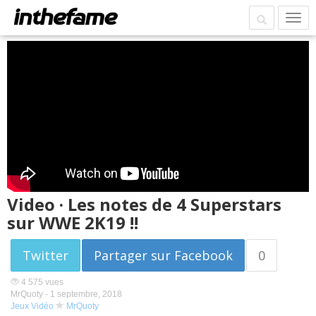
Video · Les notes de 4 Superstars
sur WWE 2K19 !!
Twitter
Partager sur Facebook
0
4 575 vues
MrQuoty -
1 septembre, 2018
Jeux Vidéo
MrQuoty