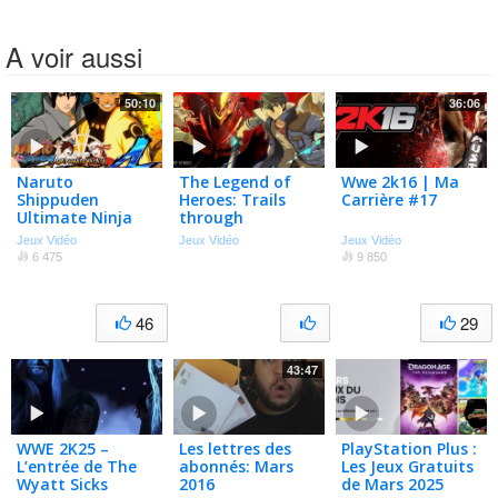
A voir aussi
50:10
36:06
Naruto
The Legend of
Wwe 2k16 | Ma
Shippuden
Heroes: Trails
Carrière #17
Ultimate Ninja
through
Storm 4 #4
Daybreak 2 |
Jeux Vidéo
Jeux Vidéo
Jeux Vidéo
Découverte
6 475
9 850
Gameplay FR
46
29
43:47
WWE 2K25 –
Les lettres des
PlayStation Plus :
L’entrée de The
abonnés: Mars
Les Jeux Gratuits
Wyatt Sicks
2016
de Mars 2025