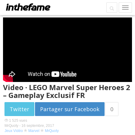
Video · LEGO Marvel Super Heroes 2
– Gameplay Exclusif FR
Twitter
Partager sur Facebook
0
1 525 vues
MrQuoty -
16 septembre, 2017
Jeux Vidéo
Marvel
MrQuoty