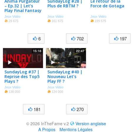
Anima Purgateur
SundayLog #28 |
Le retour de la
– Ep.32 | Let’s
Plus de RBTM ?
Force de Gotaga
Play Final Fantasy
X HD
Jeux Vidéo
Jeux Vidéo
Jeux Vidéo
29 675
161 675
199 575
6
702
197
15:18
22:47
SundayLog #37 |
SundayLog #40 |
Reprise des Top5
Nouveau Let’s
Plays ?
Play FF ?
Jeux Vidéo
Jeux Vidéo
138 050
134 000
181
270
© 2026 InTheFame v.2
Version anglaise
A Propos
Mentions Légales