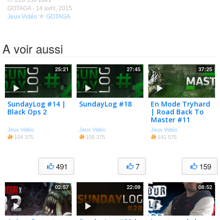
228 550 vues
GOTAGA -
14 avril, 2015
Jeux Vidéo
GOTAGA
A voir aussi
25:21
27:45
37:25
SundayLog #14 |
SundayLog #18
En Mode Tryhard
Black Ops 2
| Road Back To
Master #11
Jeux Vidéo
Jeux Vidéo
Jeux Vidéo
104 375
105 375
141 575
491
7
159
02:57
22:09
08:52