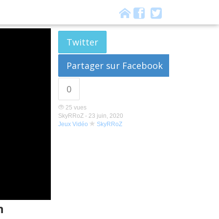
Twitter
Partager sur Facebook
0
25 vues
SkyRRoZ -
23 juin, 2020
Jeux Vidéo
SkyRRoZ
n