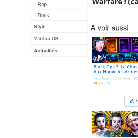
Warfare ! (c
Rap
Rock
A voir aussi
Style
Vidéos US
17
Actualités
Black Ops 3: La Chas
Aux Nouvelles Arme
!!!
Jeux Vidéo
·
12 février, 20
357 325
19