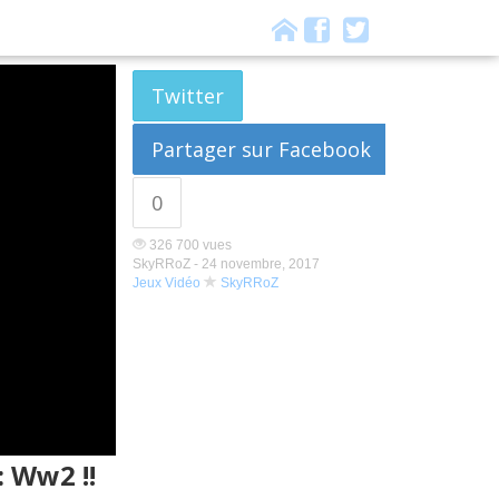
Twitter
Partager sur Facebook
0
326 700 vues
SkyRRoZ -
24 novembre, 2017
Jeux Vidéo
SkyRRoZ
: Ww2 !!