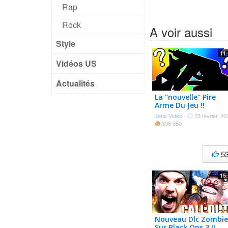
Rap
Rock
A voir aussi
Style
11
Vidéos US
Actualités
La "nouvelle" Pire
Arme Du Jeu !!
Jeux Vidéo
·
23 février, 20
308 350
5
15
Nouveau Dlc Zombie
Sur Black Ops 3 !!