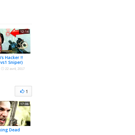
12:14
Vs Hacker !!
vs1 Sniper)
·
22 avril, 2017
1
17:06
king Dead