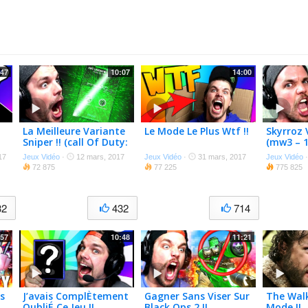
:47
10:07
14:00
La Meilleure Variante
Le Mode Le Plus Wtf !!
Skyrroz 
Sniper !! (call Of Duty:
(mw3 – 1
Infinite Warfare)
17
Jeux Vidéo
·
12 mars, 2017
Jeux Vidéo
·
31 mars, 2017
Jeux Vidéo
72 875
77 225
775 825
32
432
714
:57
10:48
11:21
s
J’avais ComplÈtement
Gagner Sans Viser Sur
The Wal
OubliÉ Ce Jeu !!
Black Ops 2 !!
Mode !!