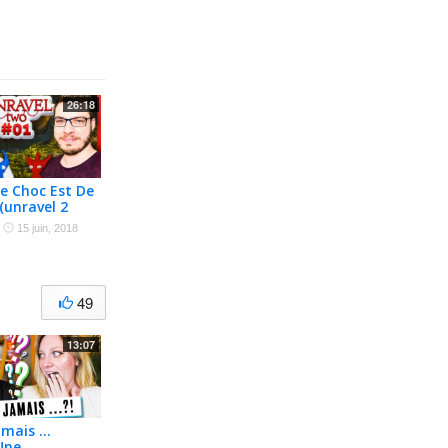
26:18
e Choc Est De
 (unravel 2
·
15 juin, 2018
49
13:07
Jamais …
Une