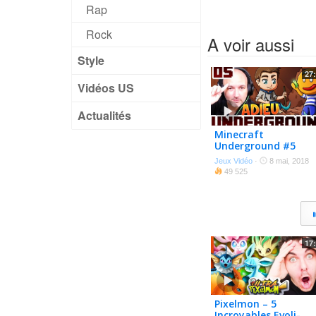
Rap
Rock
A voir aussi
Style
27
Vidéos US
Actualités
Minecraft
Underground #5
Fantadieu
Jeux Vidéo
·
8 mai, 2018
49 525
17
Pixelmon – 5
Incroyables Evoli-