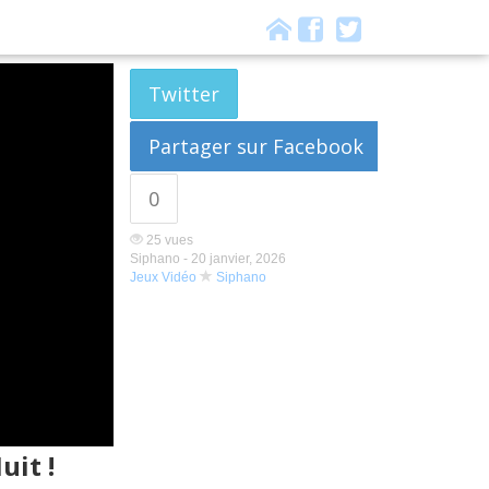
Twitter
Partager sur Facebook
0
25 vues
Siphano -
20 janvier, 2026
Jeux Vidéo
Siphano
uit !