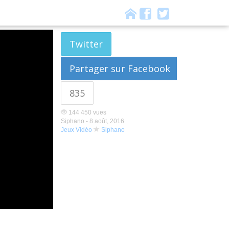
Twitter
Partager sur Facebook
835
144 450 vues
Siphano -
8 août, 2016
Jeux Vidéo
Siphano