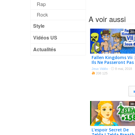
Rap
Rock
A voir aussi
Style
20
Vidéos US
Actualités
Fallen Kingdoms Vii :
Ils Ne Passeront Pas 
#06
Jeux Vidéo
·
8 mai, 2018
208 125
38
L’espoir Secret De
Zelda ! Zelda Breath