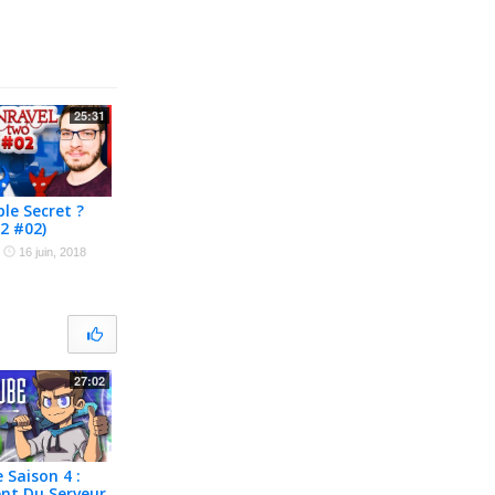
25:31
ble Secret ?
 2 #02)
·
16 juin, 2018
27:02
 Saison 4 :
nt Du Serveur