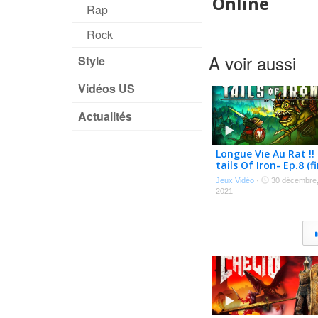
Online
Rap
Rock
A voir aussi
Style
Vidéos US
Actualités
Longue Vie Au Rat !! 
tails Of Iron- Ep.8 (fi
Jeux Vidéo
·
30 décembre
2021