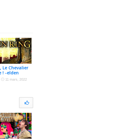
, Le Chevalier
e ! -elden
apillonnage]
·
11 mars, 2022