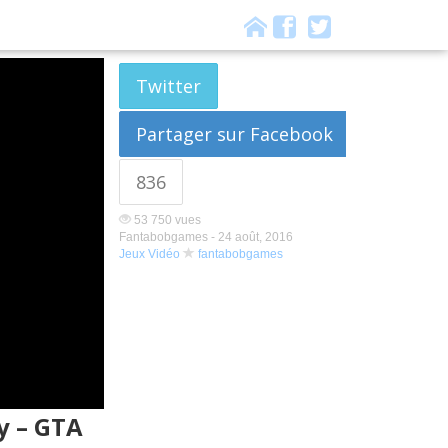
Twitter
Partager sur Facebook
836
53 750 vues
Fantabobgames -
24 août, 2016
Jeux Vidéo
fantabobgames
y – GTA