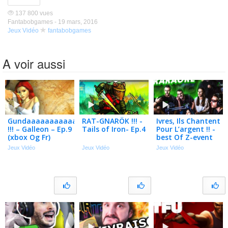
137 800 vues
Fantabobgames -
19 mars, 2016
Jeux Vidéo
fantabobgames
A voir aussi
Gundaaaaaaaaaaaaam
RAT-GNARÖK !!! -
Ivres, Ils Chantent
!!! – Galleon – Ep.9
Tails of Iron- Ep.4
Pour L’argent !! -
(xbox Og Fr)
best Of Z-event
(ft. Tout Le
Jeux Vidéo
Jeux Vidéo
Jeux Vidéo
Monde)