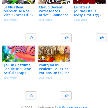
Le Plus Beau
Chaud Devant !
Le Filtre A
Merdier De Nos
Votre Matos
Journaliste ?!
Vies !! -best Of Z-
Arrive !! -annonce
(easy First Try) -
event (joyeux
: Livraison Des
sifu- Ep.2
Jeux Vidéo
Jeux Vidéo
Jeux Vidéo
Noël !!)
Goodies-
[faq+sondage]
J’ai Un Costume
Pourquoi Ils
Fabuleux !!! -the
Veulent Tous Des
Artful Escape-
Potions De Feu ?!?
Ep.4
-potion Craft-
Jeux Vidéo
Jeux Vidéo
Ep.8
© 2026 InTheFame v.2
Version anglaise