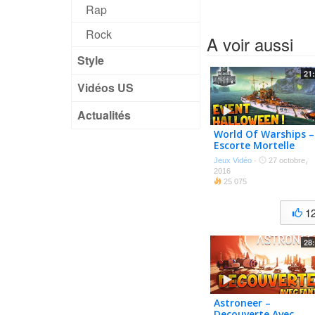
Rap
Rock
A voir aussi
Style
21
Vidéos US
Actualités
World Of Warships –
Escorte Mortelle
D’halloween !!
Jeux Vidéo
·
27 octobre,
2016
25 075
1
28
Astroneer –
Decouverte Avec