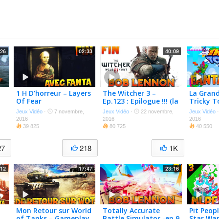
:26
02:33
40:09
1 H D’horreur – Layers
The Witcher 3 –
La Grand
Of Fear
Ep.123 : Epilogue !!! (la
Tricky T
fin-fin)
Jeux Vidéo
·
7 novembre,
Jeux Vidéo
·
22 novembre,
Jeux Vidéo
2016
2016
2016
39 825
80 725
40 550
27
218
1K
:12
17:47
23:16
Mon Retour sur World
Totally Accurate
Pit Peopl
of Tanks – Gameplay
Battle Simulator -ep.9
Star War