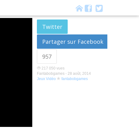
Twitter
Partager sur Facebook
957
217 050 vues
Fantabobgames -
28 août, 2014
Jeux Vidéo
fantabobgames