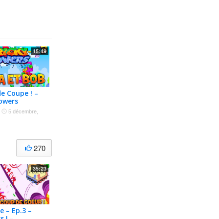
15:49
e Coupe ! –
owers
·
5 décembre,
270
35:23
e – Ep.3 –
s ! –