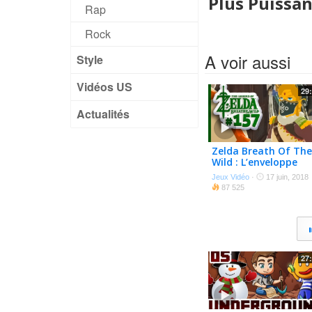
Plus Puissa
Rap
Rock
A voir aussi
Style
Vidéos US
29
Actualités
Zelda Breath Of The
Wild : L’enveloppe
Secrète ! #157
Jeux Vidéo
·
17 juin, 2018
87 525
27