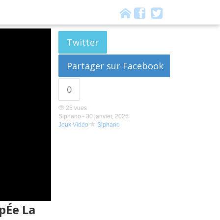
Twitter
Partager sur Facebook
0
25 vues
Siphano -
30 janvier, 2026
Jeux Vidéo
Siphano
pÉe La