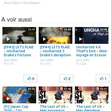
Jeux Vidéo
Ken Bogard
A voir aussi
13:15
54:44
23:08
[EP#3] LETS PLAIE
[EP#4] LETS PLAIE
Uncharted 4 A
– Uncharted
– Uncharted 3
Thief’s End – Mon
Drake’s Fortune
Drake’s deception
voyage en Ecosse
– LETS PLAIE
Jeux Vidéo
Jeux Vidéo
Jeux Vidéo
[EP#4]
2 475
1 975
2 325
9
2
1
45:33
57:38
53:51
[fr] Japan Cup
The Last of US –
The Last of US –
2016 – Cpt
Mes nouveaux
Mes dernières