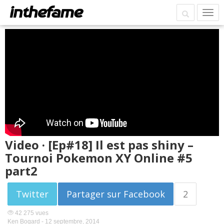
Video · [Ep#18] Il est pas shiny –
Tournoi Pokemon XY Online #5
part2
Twitter
Partager sur Facebook
2
42 275 vues
Ken Bogard -
12 septembre, 2014