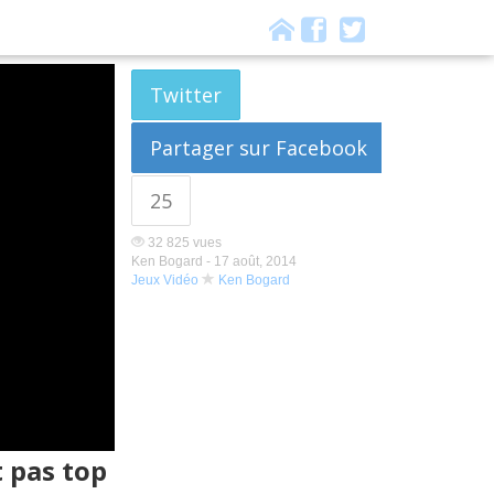
Twitter
Partager sur Facebook
25
32 825 vues
Ken Bogard -
17 août, 2014
Jeux Vidéo
Ken Bogard
t pas top