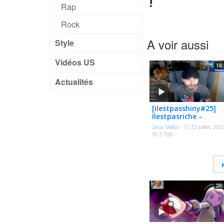
!
Rap
Rock
A voir aussi
Style
Vidéos US
18
Actualités
[ilestpasshiny#25]
Ilestpasriche –
Ouverture De Pack D
Jeux Vidéo
·
22 juillet, 201
Shadowverse
2 700
28