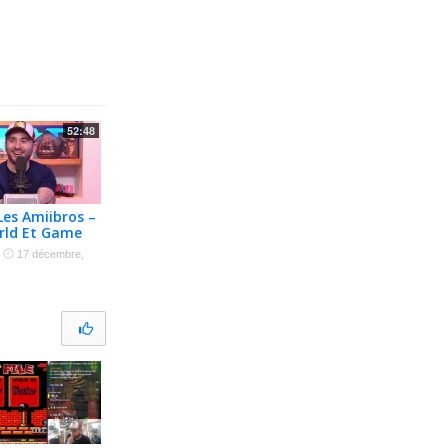
52:48
Les Amiibros –
rld Et Game
·
17 décembre,