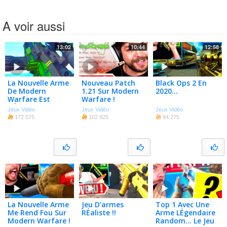
A voir aussi
13:02
10:44
12:58
La Nouvelle Arme
Nouveau Patch
Black Ops 2 En
De Modern
1.21 Sur Modern
2020…
Warfare Est
Warfare !
GÉniale !! (bruen
(hardhat,
Jeux Vidéo
Jeux Vidéo
Jeux Vidéo
Mk9 Gameplay)
Warzone,
172 575
102 925
94 275
Goulag…)
La Nouvelle Arme
Jeu D’armes
Top 1 Avec Une
Me Rend Fou Sur
RÉaliste !!
Arme LÉgendaire
Modern Warfare !
Random… Le Jeu