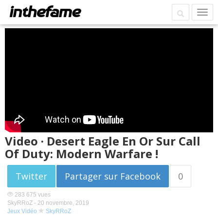
Video · Desert Eagle En Or Sur Call
Of Duty: Modern Warfare !
Twitter
Partager sur Facebook
0
283 675 vues
SkyRRoZ -
20 novembre, 2019
Jeux Vidéo
SkyRRoZ