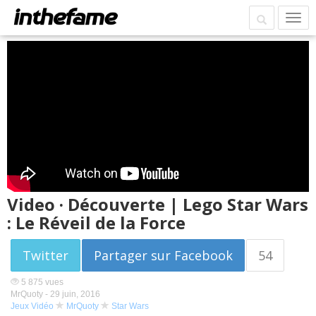
Video · Découverte | Lego Star Wars
: Le Réveil de la Force
Twitter
Partager sur Facebook
54
5 875 vues
MrQuoty -
29 juin, 2016
Jeux Vidéo
MrQuoty
Star Wars