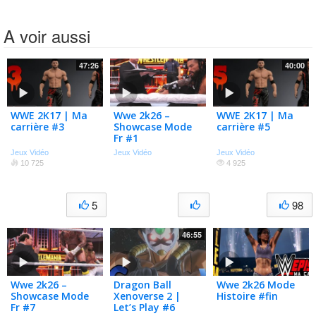
A voir aussi
47:26
40:00
WWE 2K17 | Ma
Wwe 2k26 –
WWE 2K17 | Ma
carrière #3
Showcase Mode
carrière #5
Fr #1
Jeux Vidéo
Jeux Vidéo
Jeux Vidéo
10 725
4 925
5
98
46:55
Wwe 2k26 –
Dragon Ball
Wwe 2k26 Mode
Showcase Mode
Xenoverse 2 |
Histoire #fin
Fr #7
Let’s Play #6