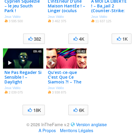
Cyprien Squeezie
L’intÉrieur D’une
À MOI LA LIBERTÉ
– le jeu South
Maison HantÉe ! –
! – Ba_jail 2
Park !
Linger (oculus
(Counter-Strike:
Rift)
Source)
Jeux Vidéo
Jeux Vidéo
Jeux Vidéo
3 595 500
3 462 375
11 637 125
382
4K
1K
09:46
09:42
Ne Pas Regader Si
Qu’est-ce-que
Sensible ! –
C’est Que Ce
Daylight
Siamois ?! – The
Forest (3)
Jeux Vidéo
Jeux Vidéo
2 039 075
3 938 875
18K
6K
© 2026 InTheFame v.2
Version anglaise
A Propos
Mentions Légales