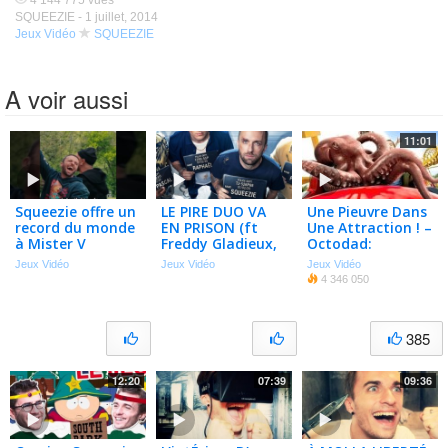
4 144 775 vues
SQUEEZIE -
1 juillet, 2014
Jeux Vidéo
SQUEEZIE
A voir aussi
11:01
Squeezie offre un
LE PIRE DUO VA
Une Pieuvre Dans
record du monde
EN PRISON (ft
Une Attraction ! –
à Mister V
Freddy Gladieux,
Octodad:
Raphaël Quenard
Dadliest Catch (2)
Jeux Vidéo
Jeux Vidéo
Jeux Vidéo
& Jean-Pascal
4 346 050
Zadi)
385
12:20
07:39
09:36