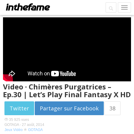
Video · Chimères Purgatrices –
Ep.30 | Let’s Play Final Fantasy X HD
Twitter
Partager sur Facebook
38
35 925 vues
GOTAGA -
27 août, 2014
Jeux Vidéo
GOTAGA