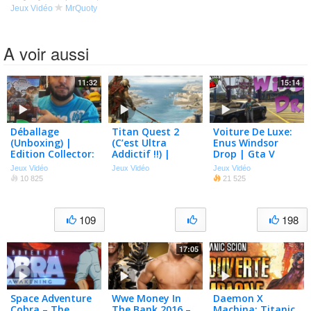
Jeux Vidéo
MrQuoty
A voir aussi
11:32
15:14
Déballage
Titan Quest 2
Voiture De Luxe:
(Unboxing) |
(C’est Ultra
Enus Windsor
Edition Collector:
Addictif !!) |
Drop | Gta V
One Piece Burning
Découverte
Online
Jeux Vidéo
Jeux Vidéo
Jeux Vidéo
Blood
Gameplay FR
10 825
21 525
109
198
17:05
Space Adventure
Wwe Money In
Daemon X
Cobra – The
The Bank 2016 –
Machina: Titanic