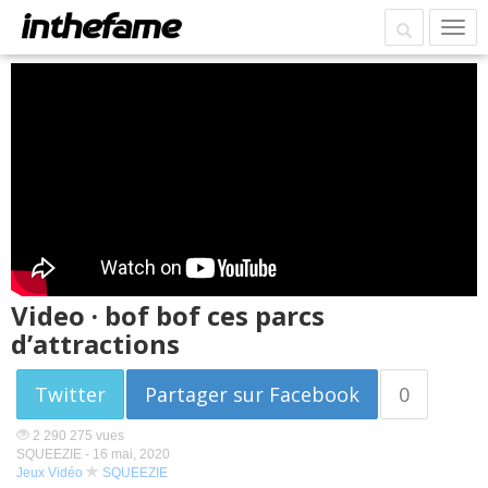
Video · bof bof ces parcs
d’attractions
Twitter
Partager sur Facebook
0
2 290 275 vues
SQUEEZIE -
16 mai, 2020
Jeux Vidéo
SQUEEZIE