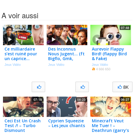
A voir aussi
07:48
Ce milliardaire
Des Inconnus
Aurevoir Flappy
s’est ruiné pour
Nous Jugent… (ft
Bird! (flappy Bird
un caprice…
Bigflo, Gmk,
& Fake)
Anyme, Oli)
Jeux Vidéo
Jeux Vidéo
Jeux Vidéo
4 666 650
8K
07:18
08:23
06:27
Ceci Est Un Crash
Cyprien Squeezie
Minecraft Veut
Test /! – Turbo
– Les jeux chiants
Me Tuer ! –
Dismount
Deathrun (garry’s