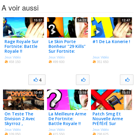
A voir aussi
15:57
14:22
12:47
Rage Royale Sur
Le Skin Porte
#1 De La Konerie !
Fortnite: Battle
Bonheur "29 Kills"
Royale !!
Sur Fortnite:
Battle Royale !!
Jeux Vidéo
Jeux Vidéo
Jeux Vidéo
458 150
499 600
351 650
4
10:49
13:19
15:11
On Teste The
La Meilleure Arme
Patch Smg Et
Division 2 Avec
De Fortnite:
Nouvelle Arme
Skyrroz ,
Battle Royale !!
PrÉfÉrÉ Sur
Mastersnakou Et
Fortnite Battle
Jeux Vidéo
Jeux Vidéo
Jeux Vidéo
Le Bled’art !
Royale !!
109 050
415 550
298 625