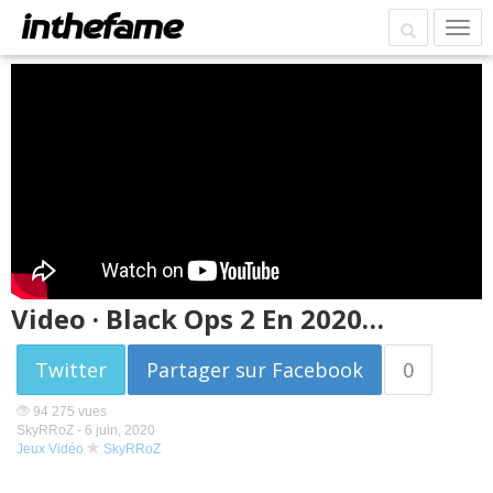
Video · Black Ops 2 En 2020…
Twitter
Partager sur Facebook
0
94 275 vues
SkyRRoZ -
6 juin, 2020
Jeux Vidéo
SkyRRoZ