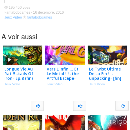
195 450 vues
Fantabobgames -
16 décembre, 2016
Jeux Vidéo
fantabobgames
A voir aussi
Longue Vie Au
Vers L’infini… Et
Le Twist Ultime
Rat !! -tails Of
Le Metal !!! -the
De La Fin !! -
Iron- Ep.8 (fin)
Artful Escape-
unpacking- [fin]
[ecoutez Moi Ca
Jeux Vidéo
Jeux Vidéo
Jeux Vidéo
!!] Ep.1