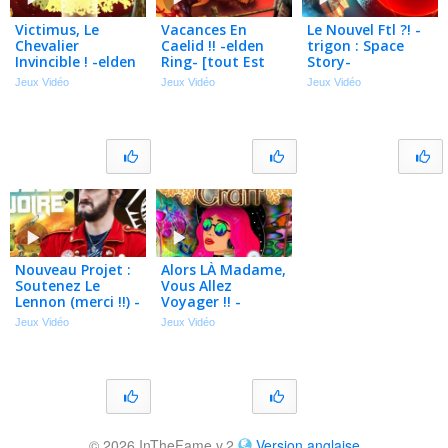
Victimus, Le
Vacances En
Le Nouvel Ftl ?! -
Chevalier
Caelid !! -elden
trigon : Space
Invincible ! -elden
Ring- [tout Est
Story-
Ring-
Horrible]
[decouverte]
Jeux Vidéo
Jeux Vidéo
Jeux Vidéo
[papillonnage]
Nouveau Projet :
Alors LÀ Madame,
Soutenez Le
Vous Allez
Lennon (merci !!) -
Voyager !! -
la Corne Des
potion Craft-
Jeux Vidéo
Jeux Vidéo
Sables D’ivoire
Ep.11
© 2026 InTheFame v.2
Version anglaise